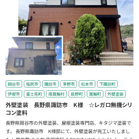
岡谷市
塩尻市
諏訪市
茅野市
松本市
下諏訪町
伊那市
富士見町
南箕輪村
辰野町
箕輪町
外壁塗装
外壁塗装 長野県諏訪市 K様 ☆レガロ無機シリ
コン塗料
長野県岡谷市の外壁塗装、屋根塗装専門店、キタジマ塗装で
す。 長野県諏訪市 K様邸にて、外壁塗装が完工いたしまし