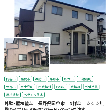
岡谷市
塩尻市
諏訪市
茅野市
松本市
下諏訪町
伊那市
富士見町
南箕輪村
辰野町
箕輪町
外壁塗装
屋根塗装
ベランダ放水
外壁・屋根塗装 長野県岡谷市 N様邸 ☆☆☆無
機ハイブリッドチタンガード・ベランダ防水