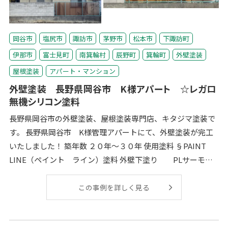
岡谷市
塩尻市
諏訪市
茅野市
松本市
下諏訪町
伊那市
富士見町
南箕輪村
辰野町
箕輪町
外壁塗装
屋根塗装
アパート・マンション
外壁塗装 長野県岡谷市 K様アパート ☆レガロ
無機シリコン塗料
長野県岡谷市の外壁塗装、屋根塗装専門店、キタジマ塗装で
す。 長野県岡谷市 K様管理アパートにて、外壁塗装が完工
いたしました！ 築年数 ２０年～３０年 使用塗料 §PAINT
LINE（ペイント ライン）塗料 外壁下塗り PLサーモテ
ックメ
この事例を詳しく見る