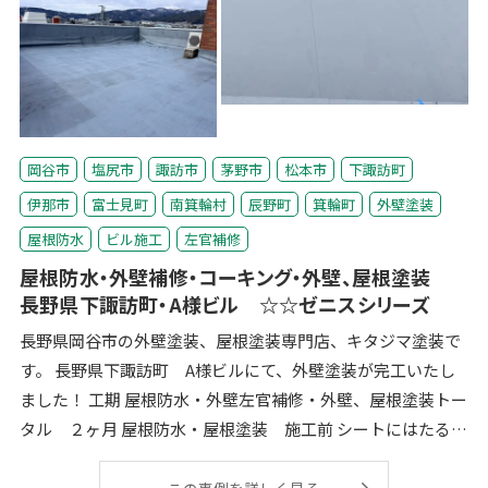
岡谷市
塩尻市
諏訪市
茅野市
松本市
下諏訪町
伊那市
富士見町
南箕輪村
辰野町
箕輪町
外壁塗装
屋根防水
ビル施工
左官補修
屋根防水・外壁補修・コーキング・外壁、屋根塗装
長野県下諏訪町・A様ビル ☆☆ゼニスシリーズ
長野県岡谷市の外壁塗装、屋根塗装専門店、キタジマ塗装で
す。 長野県下諏訪町 A様ビルにて、外壁塗装が完工いたし
ました！ 工期 屋根防水・外壁左官補修・外壁、屋根塗装トー
タル ２ヶ月 屋根防水・屋根塗装 施工前 シートにはたるみ
や、汚れが見られ、経年
この事例を詳しく見る