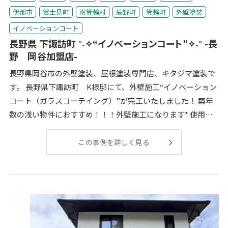
伊那市
富士見町
南箕輪村
辰野町
箕輪町
外壁塗装
イノベーションコート
長野県 下諏訪町 °˖✧“イノベーションコート”✧˖° -長
野 岡谷加盟店-
長野県岡谷市の外壁塗装、屋根塗装専門店、キタジマ塗装で
す。 長野県下諏訪町 K様邸にて、外壁施工“イノベーション
コート（ガラスコーテイング）”が完工いたしました！ 築年
数の浅い物件におすすめ！！！外壁施工になります* 使用材
料 ストロングバスター 【ガ
この事例を詳しく見る