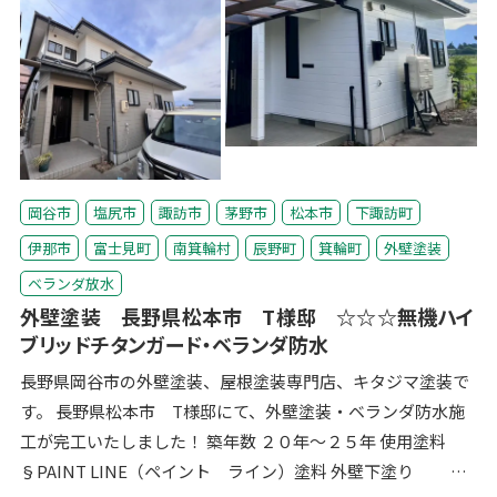
岡谷市
塩尻市
諏訪市
茅野市
松本市
下諏訪町
伊那市
富士見町
南箕輪村
辰野町
箕輪町
外壁塗装
ベランダ放水
外壁塗装 長野県松本市 T様邸 ☆☆☆無機ハイ
ブリッドチタンガード・ベランダ防水
長野県岡谷市の外壁塗装、屋根塗装専門店、キタジマ塗装で
す。 長野県松本市 T様邸にて、外壁塗装・ベランダ防水施
工が完工いたしました！ 築年数 ２０年～２５年 使用塗料
§PAINT LINE（ペイント ライン）塗料 外壁下塗り PL