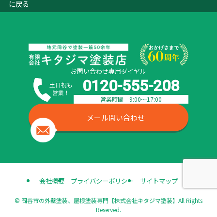
に戻る
個人情報の利用目的
お客さまからお預かりした個人情報は、当社からのご連絡や
業務のご案内やご質問に対する回答として、電子メールや資
料のご送付に利用いたします。
お問い合わせ専用ダイヤル
0120-555-208
個人情報の第三者への開示・提供の禁止
営業時間 9:00〜17:00
メール問い合わせ
当社は、お客さまよりお預かりした個人情報を適切に管理
し、次のいずれかに該当する場合を除き、個人情報を第三者
に開示いたしません。
お客さまの同意がある場合
お客さまが希望されるサービスを行なうために当社が業
会社概要
プライバシーポリシー
サイトマップ
務を委託する業者に対して開示する場合
©
岡谷市の外壁塗装、屋根塗装専門【株式会社キタジマ塗装】All Rights
法令に基づき開示することが必要である場合
Reserved.