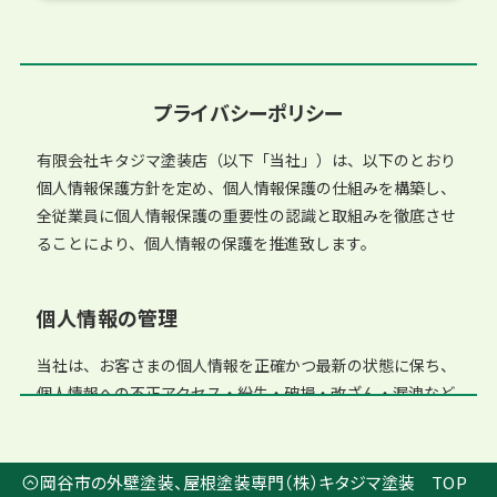
プライバシーポリシー
有限会社キタジマ塗装店（以下「当社」）は、以下のとおり
個人情報保護方針を定め、個人情報保護の仕組みを構築し、
全従業員に個人情報保護の重要性の認識と取組みを徹底させ
ることにより、個人情報の保護を推進致します。
個人情報の管理
当社は、お客さまの個人情報を正確かつ最新の状態に保ち、
個人情報への不正アクセス・紛失・破損・改ざん・漏洩など
を防止するため、セキュリティシステムの維持・管理体制の
整備・社員教育の徹底等の必要な措置を講じ、安全対策を実
施し個人情報の厳重な管理を行ないます。
岡谷市の外壁塗装、屋根塗装専門（株）キタジマ塗装 TOP