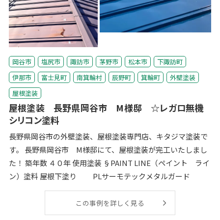
岡谷市
塩尻市
諏訪市
茅野市
松本市
下諏訪町
伊那市
富士見町
南箕輪村
辰野町
箕輪町
外壁塗装
屋根塗装
屋根塗装 長野県岡谷市 M様邸 ☆レガロ無機
シリコン塗料
長野県岡谷市の外壁塗装、屋根塗装専門店、キタジマ塗装で
す。 長野県岡谷市 M様邸にて、屋根塗装が完工いたしまし
た！ 築年数 ４０年 使用塗装 §PAINT LINE（ペイント ライ
ン）塗料 屋根下塗り PLサーモテックメタルガード
この事例を詳しく見る