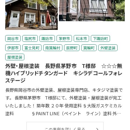
岡谷市
塩尻市
諏訪市
茅野市
松本市
下諏訪町
伊那市
富士見町
南箕輪村
辰野町
箕輪町
外壁塗装
屋根塗装
外壁・屋根塗装 長野県茅野市 T様邸 ☆☆☆無
機ハイブリッドチタンガード キシラデコールフォレ
ステージ
長野県岡谷市の外壁塗装、屋根塗装専門店、キタジマ塗装で
す。 長野県茅野市 T様邸にて、外壁塗装・屋根塗装が完工
いたしました！ 築年数 ２０年 使用塗料 §大阪ガスケミカル
塗料 §PAINT LINE（ペイント ライン）塗料 外
壁
この事例を詳しく見る