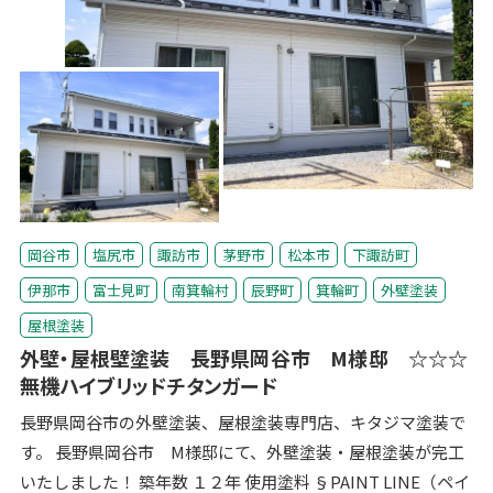
岡谷市
塩尻市
諏訪市
茅野市
松本市
下諏訪町
伊那市
富士見町
南箕輪村
辰野町
箕輪町
外壁塗装
屋根塗装
外壁・屋根壁塗装 長野県岡谷市 M様邸 ☆☆☆
無機ハイブリッドチタンガード
長野県岡谷市の外壁塗装、屋根塗装専門店、キタジマ塗装で
す。 長野県岡谷市 M様邸にて、外壁塗装・屋根塗装が完工
いたしました！ 築年数 １２年 使用塗料 §PAINT LINE（ペイ