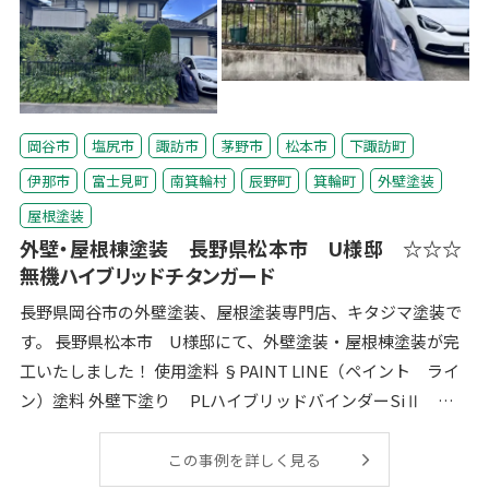
岡谷市
塩尻市
諏訪市
茅野市
松本市
下諏訪町
伊那市
富士見町
南箕輪村
辰野町
箕輪町
外壁塗装
屋根塗装
外壁・屋根棟塗装 長野県松本市 U様邸 ☆☆☆
無機ハイブリッドチタンガード
長野県岡谷市の外壁塗装、屋根塗装専門店、キタジマ塗装で
す。 長野県松本市 U様邸にて、外壁塗装・屋根棟塗装が完
工いたしました！ 使用塗料 §PAINT LINE（ペイント ライ
ン）塗料 外壁下塗り PLハイブリッドバインダーSiⅡ
（屋根棟同様）
この事例を詳しく見る