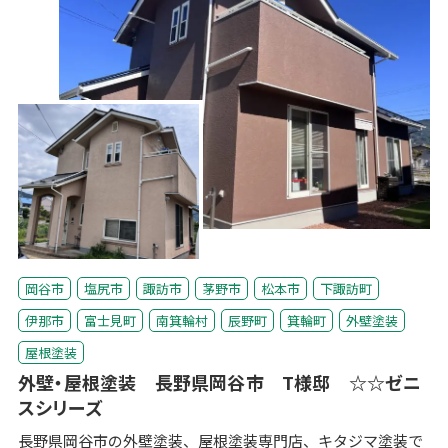
岡谷市
塩尻市
諏訪市
茅野市
松本市
下諏訪町
伊那市
富士見町
南箕輪村
辰野町
箕輪町
外壁塗装
屋根塗装
外壁・屋根塗装 長野県岡谷市 T様邸 ☆☆ゼニ
スシリーズ
長野県岡谷市の外壁塗装、屋根塗装専門店、キタジマ塗装で