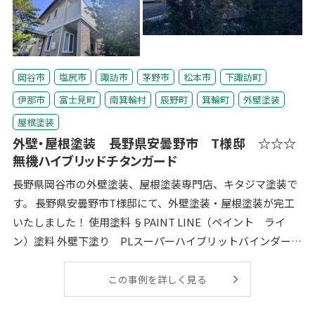
岡谷市
塩尻市
諏訪市
茅野市
松本市
下諏訪町
伊那市
富士見町
南箕輪村
辰野町
箕輪町
外壁塗装
屋根塗装
外壁・屋根塗装 長野県安曇野市 T様邸 ☆☆☆
無機ハイブリッドチタンガード
長野県岡谷市の外壁塗装、屋根塗装専門店、キタジマ塗装で
す。 長野県安曇野市T様邸にて、外壁塗装・屋根塗装が完工
いたしました！ 使用塗料 §PAINT LINE（ペイント ライ
ン）塗料 外壁下塗り PLスーパーハイブリットバインダーＳ
ＩⅡ （高耐候性２液
この事例を詳しく見る