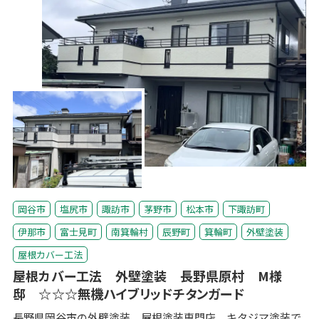
岡谷市
塩尻市
諏訪市
茅野市
松本市
下諏訪町
伊那市
富士見町
南箕輪村
辰野町
箕輪町
外壁塗装
屋根カバー工法
屋根カバー工法 外壁塗装 長野県原村 M様
邸 ☆☆☆無機ハイブリッドチタンガード
長野県岡谷市の外壁塗装、屋根塗装専門店、キタジマ塗装で