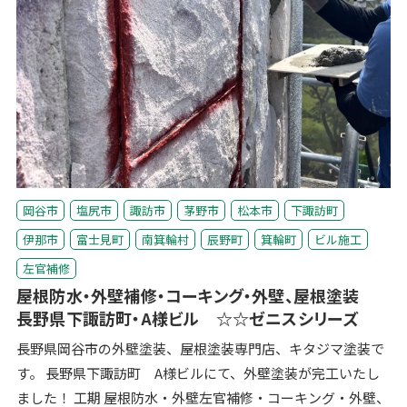
岡谷市
塩尻市
諏訪市
茅野市
松本市
下諏訪町
伊那市
富士見町
南箕輪村
辰野町
箕輪町
ビル施工
左官補修
屋根防水・外壁補修・コーキング・外壁、屋根塗装
長野県下諏訪町・A様ビル ☆☆ゼニスシリーズ
長野県岡谷市の外壁塗装、屋根塗装専門店、キタジマ塗装で
す。 長野県下諏訪町 A様ビルにて、外壁塗装が完工いたし
ました！ 工期 屋根防水・外壁左官補修・コーキング・外壁、