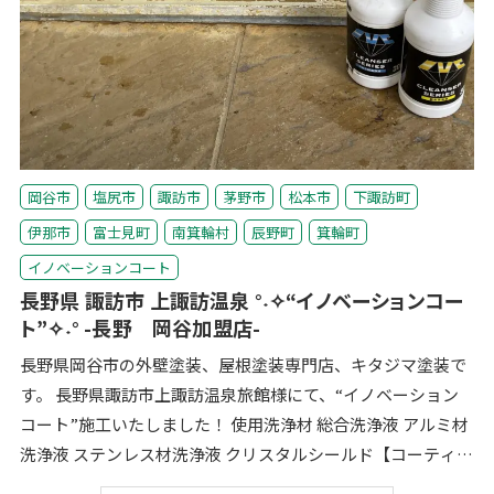
岡谷市
塩尻市
諏訪市
茅野市
松本市
下諏訪町
伊那市
富士見町
南箕輪村
辰野町
箕輪町
イノベーションコート
長野県 諏訪市 上諏訪温泉 °˖✧“イノベーションコー
ト”✧˖° -長野 岡谷加盟店-
長野県岡谷市の外壁塗装、屋根塗装専門店、キタジマ塗装で
す。 長野県諏訪市上諏訪温泉旅館様にて、“イノベーション
コート”施工いたしました！ 使用洗浄材 総合洗浄液 アルミ材
洗浄液 ステンレス材洗浄液 クリスタルシールド【コーティン
グ剤 “クリ