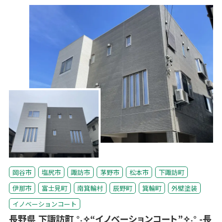
岡谷市
塩尻市
諏訪市
茅野市
松本市
下諏訪町
伊那市
富士見町
南箕輪村
辰野町
箕輪町
外壁塗装
イノベーションコート
長野県 下諏訪町 °˖✧“イノベーションコート”✧˖° -長