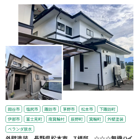
岡谷市
塩尻市
諏訪市
茅野市
松本市
下諏訪町
伊那市
富士見町
南箕輪村
辰野町
箕輪町
外壁塗装
ベランダ放水
外壁塗装 長野県松本市 T様邸 ☆☆☆無機ハイ