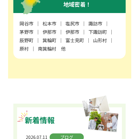
地域密着！
岡谷市
松本市
塩尻市
諏訪市
茅野市
伊那市
伊那市
下諏訪町
辰野町
箕輪町
富士見町
山形村
原村
南箕輪村 他
新着情報
2026.07.11
ブログ