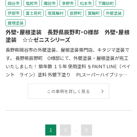
岡谷市
塩尻市
諏訪市
茅野市
松本市
下諏訪町
伊那市
富士見町
南箕輪村
辰野町
箕輪町
外壁塗装
屋根塗装
外壁・屋根塗装 長野県辰野町・O様邸 外壁・屋根
塗装 ☆☆ゼニスシリーズ
長野県岡谷市の外壁塗装、屋根塗装専門店、キタジマ塗装で
す。 長野県辰野町 O様邸にて、外壁塗装・屋根塗装が完工
いたしました！ 築年数 １５年 使用塗料 §PAINT LINE（ペイ
ント ライン）塗料 外壁下塗り PLスーパーハイブリット
バ
この事例を詳しく見る
1
2
...
5