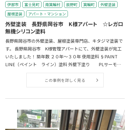
伊那市
富士見町
南箕輪村
辰野町
箕輪町
外壁塗装
屋根塗装
アパート・マンション
外壁塗装 長野県岡谷市 K様アパート ☆レガロ
無機シリコン塗料
長野県岡谷市の外壁塗装、屋根塗装専門店、キタジマ塗装で
す。 長野県岡谷市 K様管理アパートにて、外壁塗装が完工
いたしました！ 築年数 ２０年～３０年 使用塗料 §PAINT
LINE（ペイント ライン）塗料 外壁下塗り PLサーモテ
ックメ
この事例を詳しく見る