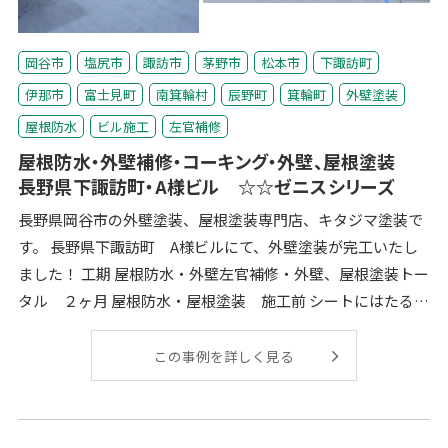
岡谷市
塩尻市
諏訪市
茅野市
松本市
下諏訪町
伊那市
富士見町
南箕輪村
辰野町
箕輪町
外壁塗装
屋根防水
ビル施工
左官補修
屋根防水・外壁補修・コーキング・外壁、屋根塗装
長野県下諏訪町・A様ビル ☆☆ゼニスシリーズ
長野県岡谷市の外壁塗装、屋根塗装専門店、キタジマ塗装で
す。 長野県下諏訪町 A様ビルにて、外壁塗装が完工いたし
ました！ 工期 屋根防水・外壁左官補修・外壁、屋根塗装トー
タル ２ヶ月 屋根防水・屋根塗装 施工前 シートにはたるみ
や、汚れが見られ、経年
この事例を詳しく見る