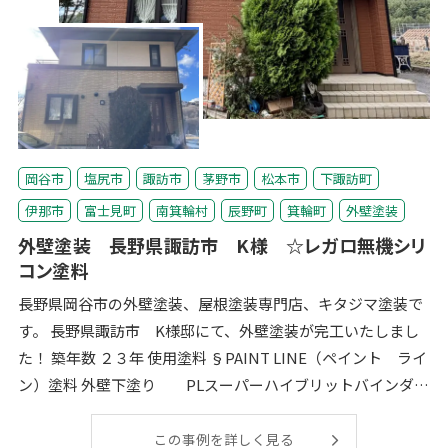
岡谷市
塩尻市
諏訪市
茅野市
松本市
下諏訪町
伊那市
富士見町
南箕輪村
辰野町
箕輪町
外壁塗装
外壁塗装 長野県諏訪市 K様 ☆レガロ無機シリ
コン塗料
長野県岡谷市の外壁塗装、屋根塗装専門店、キタジマ塗装で
す。 長野県諏訪市 K様邸にて、外壁塗装が完工いたしまし
た！ 築年数 ２３年 使用塗料 §PAINT LINE（ペイント ライ
ン）塗料 外壁下塗り PLスーパーハイブリットバインダー
S
この事例を詳しく見る