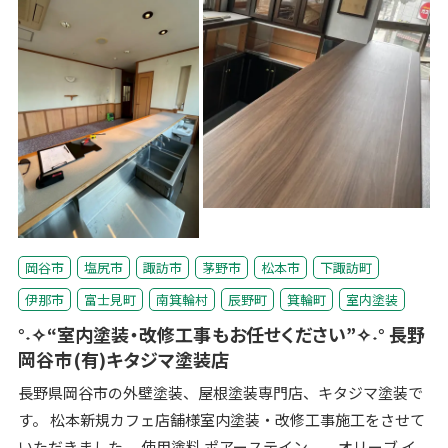
岡谷市
塩尻市
諏訪市
茅野市
松本市
下諏訪町
伊那市
富士見町
南箕輪村
辰野町
箕輪町
室内塗装
°˖✧“室内塗装・改修工事もお任せください”✧˖° 長野
岡谷市(有)キタジマ塗装店
長野県岡谷市の外壁塗装、屋根塗装専門店、キタジマ塗装で
す。 松本新規カフェ店舗様室内塗装・改修工事施工をさせて
いただきました。 使用塗料 ポアーステイン オリーブ イ