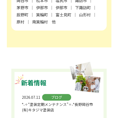
岡谷市
松本市
塩尻市
諏訪市
茅野市
伊那市
伊那市
下諏訪町
辰野町
箕輪町
富士見町
山形村
原村
南箕輪村 他
新着情報
2026.07.11
ブログ
°˖✧“塗装定期メンテナンス”✧˖°長野岡谷市
(有)キタジマ塗装店